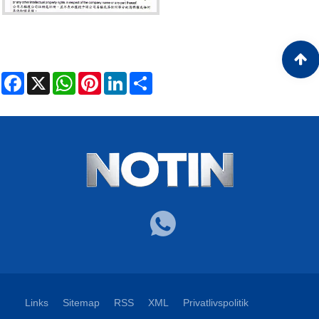
Facebook
X
WhatsApp
Pinterest
LinkedIn
Share
Links
Sitemap
RSS
XML
Privatlivspolitik