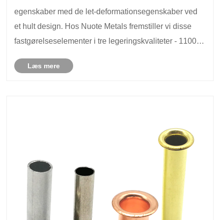
egenskaber med de let-deformationsegenskaber ved
et hult design. Hos Nuote Metals fremstiller vi disse
fastgørelseselementer i tre legeringskvaliteter - 1100,
5056 og 6061 - med forskydningsstyrker fra 55 MPa til
Læs mere
140 MPa. Tilgængelig i semi-rørformede......