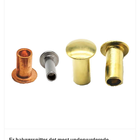
Er halvrørsnitter det mest undervurderede