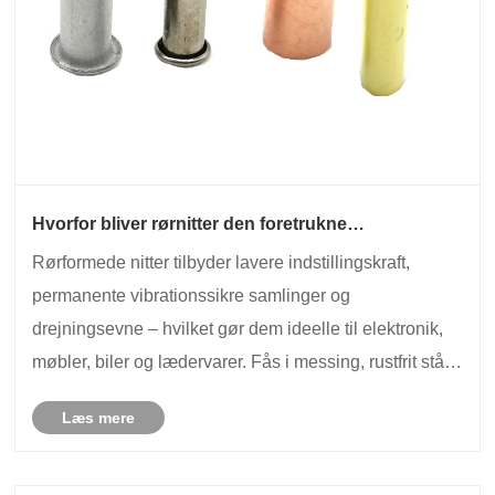
Hvorfor bliver rørnitter den foretrukne
fastgørelsesanordning til letvægts, højvolumen
Rørformede nitter tilbyder lavere indstillingskraft,
montering?
permanente vibrationssikre samlinger og
drejningsevne – hvilket gør dem ideelle til elektronik,
møbler, biler og lædervarer. Fås i messing, rustfrit stål,
kobber, aluminium og stål. Skaftdiametre fra 0,8 mm til
Læs mere
10 mm med ±0,05 mm tolerance. Nuote ......