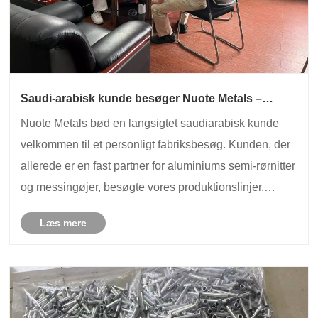
Saudi-arabisk kunde besøger Nuote Metals –
styrker partnerskabet om aluminium semi-tubulære
Nuote Metals bød en langsigtet saudiarabisk kunde
nitter og messing øjer
velkommen til et personligt fabriksbesøg. Kunden, der
allerede er en fast partner for aluminiums semi-rørnitter
og messingøjer, besøgte vores produktionslinjer,
gennemgik kvalitetssystemer og diskuterede fremtidige
Læs mere
ordrer. Et tillidsskabt besøg, der ......