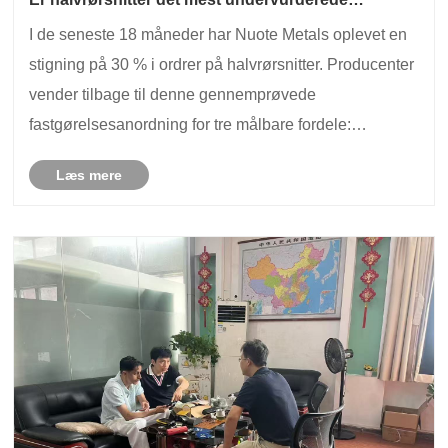
fastgørelseselement i moderne fremstilling?
I de seneste 18 måneder har Nuote Metals oplevet en
stigning på 30 % i ordrer på halvrørsnitter. Producenter
vender tilbage til denne gennemprøvede
fastgørelsesanordning for tre målbare fordele:
Indstillingskraften er en fjerdedel af solide nitter,
Læs mere
samlingskvaliteten forbliver ensartet under vibrati......