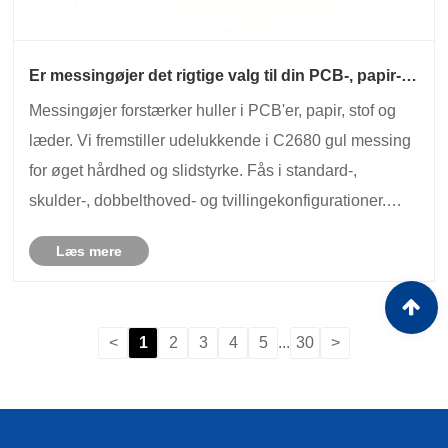
Er messingøjer det rigtige valg til din PCB-, papir-
eller stofapplikation?
Messingøjer forstærker huller i PCB'er, papir, stof og
læder. Vi fremstiller udelukkende i C2680 gul messing
for øget hårdhed og slidstyrke. Fås i standard-,
skulder-, dobbelthoved- og tvillingekonfigurationer.
Finishen omfatter naturlig lak, nikkel, tin, sølv, guld,
Læs mere
pulverlakering og antik. Skaftdi......
<
1
2
3
4
5
...
30
>