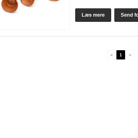
Læs mere
Send f
<
1
>