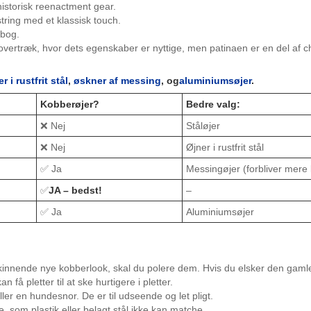
istorisk reenactment gear.
ring med et klassisk touch.
pbog.
ertræk, hvor dets egenskaber er nyttige, men patinaen er en del af 
er i rustfrit stål
,
øskner af messing
, og
aluminiumsøjer
.
Kobberøjer?
Bedre valg:
❌ Nej
Ståløjer
❌ Nej
Øjner i rustfrit stål
✅ Ja
Messingøjer (forbliver mere 
✅
JA – bedst!
–
✅ Ja
Aluminiumsøjer
skinnende nye kobberlook, skal du polere dem. Hvis du elsker den gaml
n få pletter til at ske hurtigere i pletter.
ler en hundesnor. De er til udseende og let pligt.
, som plastik eller belagt stål ikke kan matche.