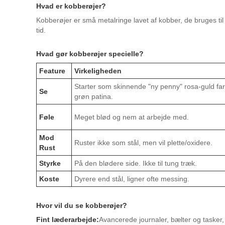
Hvad er kobberøjer?
Kobberøjer er små metalringe lavet af kobber, de bruges til 
tid.
Hvad gør kobberøjer specielle?
Feature
Virkeligheden
Starter som skinnende "ny penny" rosa-guld farve
Se
grøn patina.
Føle
Meget blød og nem at arbejde med.
Mod
Ruster ikke som stål, men vil plette/oxidere.
Rust
Styrke
På den blødere side. Ikke til tung træk.
Koste
Dyrere end stål, ligner ofte messing.
Hvor vil du se kobberøjer?
Fint læderarbejde:
Avancerede journaler, bælter og tasker