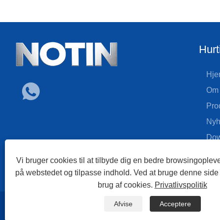
Hurt
Hje
Om 
Pro
Nyh
Dow
Sen
Vi bruger cookies til at tilbyde dig en bedre browsingopleve
Kon
på webstedet og tilpasse indhold. Ved at bruge denne side
brug af cookies.
Privatlivspolitik
Afvise
Acceptere
Links
Sitemap
RSS
XML
Privatlivspolitik