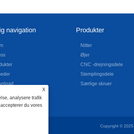
ig navigation
Produkter
m
Nitter
os
Øjer
dukter
CNC -drejningsdele
eder
Stemplingsdele
nload
Særlige skruer
X
d forespørgsel
lse, analysere trafik
takt os
 accepterer du vores
Copyright © 2025 