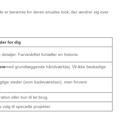
e, de er berømte for deres smukke look, der ændrer sig over
der for dig
 detaljer. Farveskiftet fortæller en historie.
ere
med grundlæggende håndværktøj. Vil ikke beskadige
fugtige steder (som badeværelser), men forvent
.
ation eller kun til let brug.
 valg til specielle projekter.