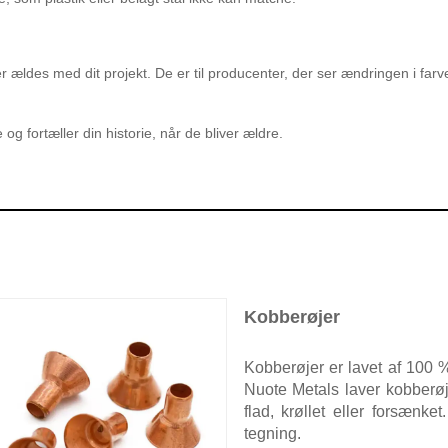
ldes med dit projekt. De er til producenter, der ser ændringen i farve s
g fortæller din historie, når de bliver ældre.
Kobberøjer
Kobberøjer er lavet af 100 %
Nuote Metals laver kobberø
flad, krøllet eller forsænke
tegning.