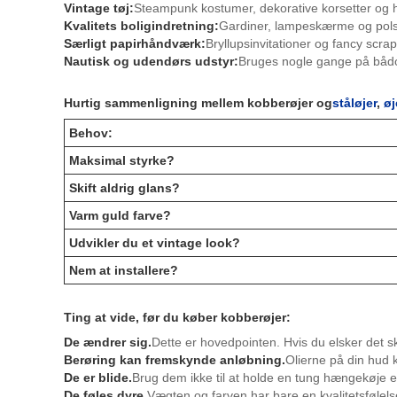
Vintage tøj:
Steampunk kostumer, dekorative korsetter og h
Kvalitets boligindretning:
Gardiner, lampeskærme og polst
Særligt papirhåndværk:
Bryllupsinvitationer og fancy scra
Nautisk og udendørs udstyr:
Bruges nogle gange på bådov
Hurtig sammenligning mellem kobberøjer og
ståløjer
,
øj
Behov:
Maksimal styrke?
Skift aldrig glans?
Varm guld farve?
Udvikler du et vintage look?
Nem at installere?
Ting at vide, før du køber kobberøjer:
De ændrer sig.
Dette er hovedpointen. Hvis du elsker det 
Berøring kan fremskynde anløbning.
Olierne på din hud ka
De er blide.
Brug dem ikke til at holde en tung hængekøje el
De føles dyre.
Vægten og farven har bare en kvalitetsfølelse