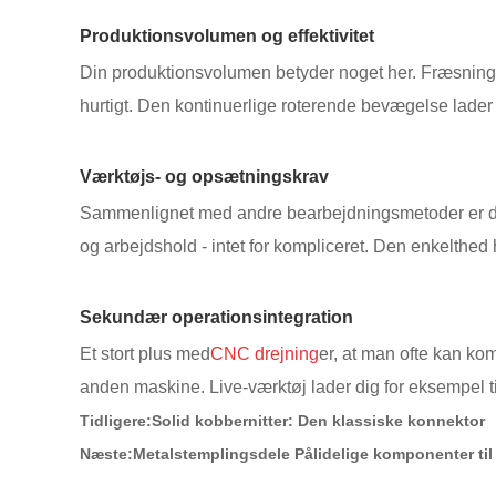
Produktionsvolumen og effektivitet
Din produktionsvolumen betyder noget her. Fræsning ka
hurtigt. Den kontinuerlige roterende bevægelse lader d
Værktøjs- og opsætningskrav
Sammenlignet med andre bearbejdningsmetoder er drejn
og arbejdshold - intet for kompliceret. Den enkelthed
Sekundær operationsintegration
Et stort plus med
CNC drejning
er, at man ofte kan kom
anden maskine. Live-værktøj lader dig for eksempel ti
Tidligere:
Solid kobbernitter: Den klassiske konnektor
Næste:
Metalstemplingsdele Pålidelige komponenter ti