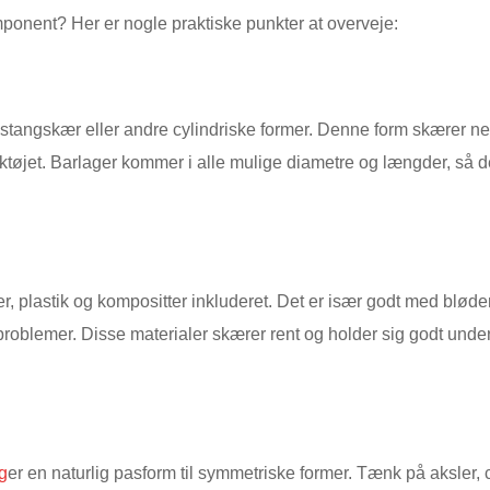
mponent? Her er nogle praktiske punkter at overveje:
 stangskær eller andre cylindriske former. Denne form skærer ned
tøjet. Barlager kommer i alle mulige diametre og længder, så det
ller, plastik og kompositter inkluderet. Det er især godt med blø
problemer. Disse materialer skærer rent og holder sig godt under 
g
er en naturlig pasform til symmetriske former. Tænk på aksler, c