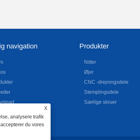
ig navigation
Produkter
m
Nitter
os
Øjer
dukter
CNC -drejningsdele
eder
Stemplingsdele
nload
Særlige skruer
X
d forespørgsel
lse, analysere trafik
takt os
 accepterer du vores