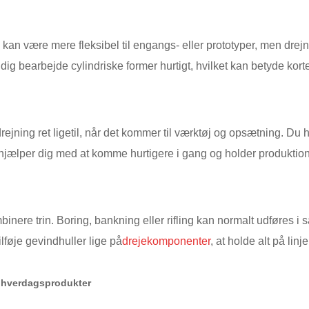
n være mere fleksibel til engangs- eller prototyper, men drejni
ig bearbejde cylindriske former hurtigt, hvilket kan betyde korte
ing ret ligetil, når det kommer til værktøj og opsætning. Du h
 hjælper dig med at komme hurtigere i gang og holder produktion
binere trin. Boring, bankning eller rifling kan normalt udføres i 
lføje gevindhuller lige på
drejekomponenter
, at holde alt på linj
l hverdagsprodukter