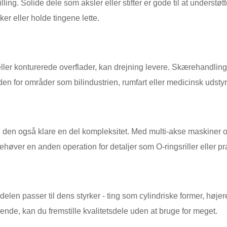
illing. Solide dele som aksler eller stifter er gode til at unders
ker eller holde tingene lette.
 eller konturerede overflader, kan drejning levere. Skærehandlinge
inden for områder som bilindustrien, rumfart eller medicinsk udstyr
 den også klare en del kompleksitet. Med multi-akse maskiner og 
behøver en anden operation for detaljer som O-ringsriller eller 
elen passer til dens styrker - ting som cylindriske former, høj
ende, kan du fremstille kvalitetsdele uden at bruge for meget.