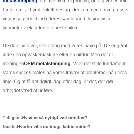
metalstempling
, du laver ikke et produkt; du afgiver et løfte.
Løftet om, at hvert enkelt beslag, der kommer af min presse,
vil passe perfekt ind i deres samlebånd, tusindvis af
kilometer væk, uden et eneste hikke.
De dele, vi laver, ses aldrig med vores navn på. De er gemt
inde i en opvaskemaskine eller en bildør. Men det er
meningen
OEM metalstempling
. Vi er det stille fundament.
Vores succes måles på vores fravær af problemer på deres
linje. Og at få det rigtigt, dag efter dag, er det, der gør
arbejdet værd at udføre.
Tidligere:
Hvad er så nyttigt ved rørnitter?
Næste:
Hvorfor ville du bruge kobbernitter?