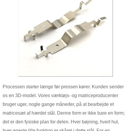
Processen starter længe før pressen kører. Kunden sender
os en 3D-model. Vores værktøjs- og matriceproducenter
bruger uger, nogle gange måneder, på at bearbejde et
matricesæt af hærdet stål. Denne form er ikke bare en form;
det er den fysiske plan for delen. Hver bøjning, hvert hul,
hver eneste lille funktion er skåret i dette stål. For en