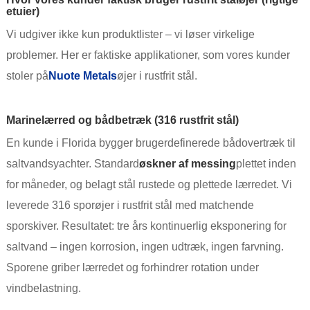
etuier)
Vi udgiver ikke kun produktlister – vi løser virkelige
problemer. Her er faktiske applikationer, som vores kunder
stoler på
Nuote Metals
øjer i rustfrit stål.
Marinelærred og bådbetræk (316 rustfrit stål)
En kunde i Florida bygger brugerdefinerede bådovertræk til
saltvandsyachter. Standard
øskner af messing
plettet inden
for måneder, og belagt stål rustede og plettede lærredet. Vi
leverede 316 sporøjer i rustfrit stål med matchende
sporskiver. Resultatet: tre års kontinuerlig eksponering for
saltvand – ingen korrosion, ingen udtræk, ingen farvning.
Sporene griber lærredet og forhindrer rotation under
vindbelastning.