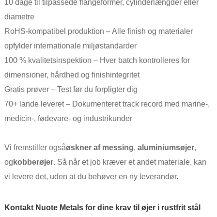
10 dage til tilpassede flangeformer, cylinderlængder eller
diametre
RoHS-kompatibel produktion – Alle finish og materialer
opfylder internationale miljøstandarder
100 % kvalitetsinspektion – Hver batch kontrolleres for
dimensioner, hårdhed og finishintegritet
Gratis prøver – Test før du forpligter dig
70+ lande leveret – Dokumenteret track record med marine-,
medicin-, fødevare- og industrikunder
Vi fremstiller også
øskner af messing
,
aluminiumsøjer
,
og
kobberøjer
. Så når et job kræver et andet materiale, kan
vi levere det, uden at du behøver en ny leverandør.
Kontakt Nuote Metals for dine krav til øjer i rustfrit stål