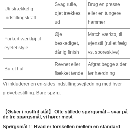
Svag rulle,
Brug en presse
Utilstrækkelig
øjet trækkes
eller en tungere
indstillingskraft
ud
hammer
Øje
Match værktøj til
Forkert værktøj til
beskadiget,
øjenstil (rullet fælg
eyelet style
dårlig finish
vs. sporeskive)
Revnet eller
Afgrat begge sider
Buret hul
flækket tønde
før hærdning
Vi inkluderer en en-sides indstillingsvejledning med hver
prøvebestilling. Bare spørg.
【Øsker i rustfrit stål】 Ofte stillede spørgsmål – svar på
de tre spørgsmål, vi hører mest
Spørgsmål 1: Hvad er forskellen mellem en standard