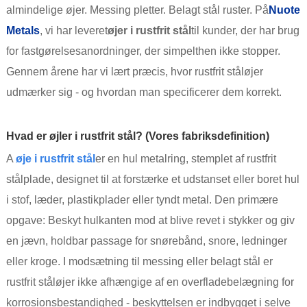
almindelige øjer. Messing pletter. Belagt stål ruster. På
Nuote
Metals
, vi har leveret
øjer i rustfrit stål
til kunder, der har brug
for fastgørelsesanordninger, der simpelthen ikke stopper.
Gennem årene har vi lært præcis, hvor rustfrit ståløjer
udmærker sig - og hvordan man specificerer dem korrekt.
Hvad er øjler i rustfrit stål? (Vores fabriksdefinition)
A
øje i rustfrit stål
er en hul metalring, stemplet af rustfrit
stålplade, designet til at forstærke et udstanset eller boret hul
i stof, læder, plastikplader eller tyndt metal. Den primære
opgave: Beskyt hulkanten mod at blive revet i stykker og giv
en jævn, holdbar passage for snørebånd, snore, ledninger
eller kroge. I modsætning til messing eller belagt stål er
rustfrit ståløjer ikke afhængige af en overfladebelægning for
korrosionsbestandighed - beskyttelsen er indbygget i selve