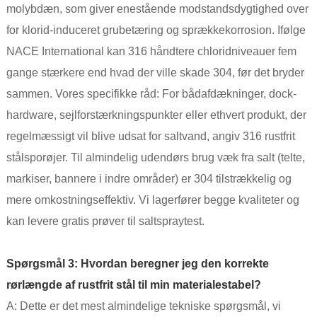
molybdæn, som giver enestående modstandsdygtighed over
for klorid-induceret grubetæring og sprækkekorrosion. Ifølge
NACE International kan 316 håndtere chloridniveauer fem
gange stærkere end hvad der ville skade 304, før det bryder
sammen. Vores specifikke råd: For bådafdækninger, dock-
hardware, sejlforstærkningspunkter eller ethvert produkt, der
regelmæssigt vil blive udsat for saltvand, angiv 316 rustfrit
stålsporøjer. Til almindelig udendørs brug væk fra salt (telte,
markiser, bannere i indre områder) er 304 tilstrækkelig og
mere omkostningseffektiv. Vi lagerfører begge kvaliteter og
kan levere gratis prøver til saltspraytest.
Spørgsmål 3: Hvordan beregner jeg den korrekte
rørlængde af rustfrit stål til min materialestabel?
A: Dette er det mest almindelige tekniske spørgsmål, vi