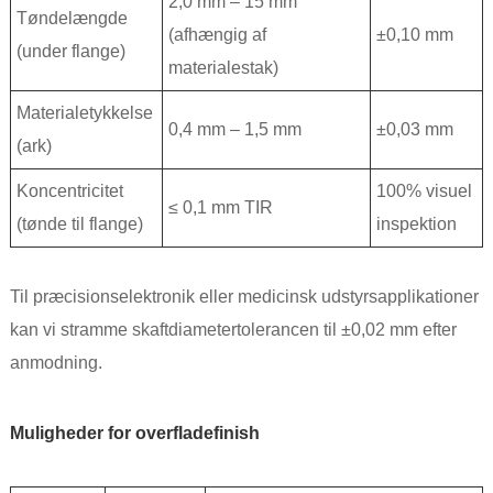
2,0 mm – 15 mm
Tøndelængde
(afhængig af
±0,10 mm
(under flange)
materialestak)
Materialetykkelse
0,4 mm – 1,5 mm
±0,03 mm
(ark)
Koncentricitet
100% visuel
≤ 0,1 mm TIR
(tønde til flange)
inspektion
Til præcisionselektronik eller medicinsk udstyrsapplikationer
kan vi stramme skaftdiametertolerancen til ±0,02 mm efter
anmodning.
Muligheder for overfladefinish