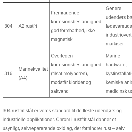
Generel
Fremragende
udendørs br
korrosionsbestandighed,
304
A2 rustfri
fødevareudst
god formbarhed, ikke-
industriover
magnetisk
markiser
Overlegen
Marine
korrosionsbestandighed
hardware,
Marinekvalitet
316
(tilsat molybdæn),
kystinstallat
(A4)
modstår klorider og
kemiske anl
saltvand
medicinsk u
304 rustfrit stål er vores standard til de fleste udendørs og
industrielle applikationer. Chrom i rustfrit stål danner et
usynligt, selvreparerende oxidlag, der forhindrer rust – selv