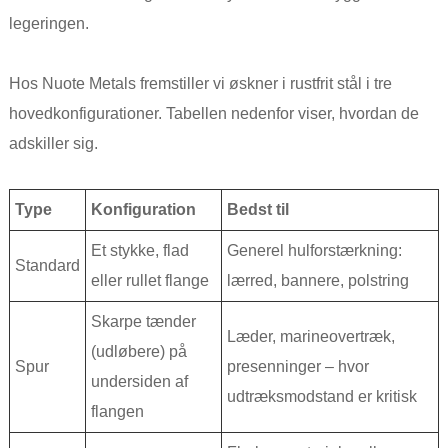
legeringen.
Hos Nuote Metals fremstiller vi øskner i rustfrit stål i tre
hovedkonfigurationer. Tabellen nedenfor viser, hvordan de
adskiller sig.
Type
Konfiguration
Bedst til
Et stykke, flad
Generel hulforstærkning:
Standard
eller rullet flange
lærred, bannere, polstring
Skarpe tænder
Læder, marineovertræk,
(udløbere) på
Spur
presenninger – hvor
undersiden af ​​
udtræksmodstand er kritisk
flangen