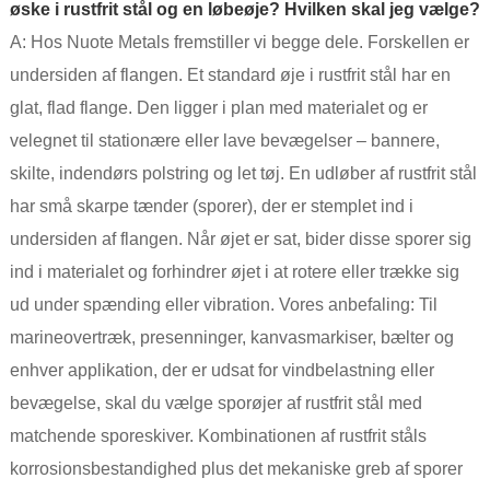
øske i rustfrit stål og en løbeøje? Hvilken skal jeg vælge?
A: Hos Nuote Metals fremstiller vi begge dele. Forskellen er
undersiden af ​​flangen. Et standard øje i rustfrit stål har en
glat, flad flange. Den ligger i plan med materialet og er
velegnet til stationære eller lave bevægelser – bannere,
skilte, indendørs polstring og let tøj. En udløber af rustfrit stål
har små skarpe tænder (sporer), der er stemplet ind i
undersiden af ​​flangen. Når øjet er sat, bider disse sporer sig
ind i materialet og forhindrer øjet i at rotere eller trække sig
ud under spænding eller vibration. Vores anbefaling: Til
marineovertræk, presenninger, kanvasmarkiser, bælter og
enhver applikation, der er udsat for vindbelastning eller
bevægelse, skal du vælge sporøjer af rustfrit stål med
matchende sporeskiver. Kombinationen af ​​rustfrit ståls
korrosionsbestandighed plus det mekaniske greb af sporer