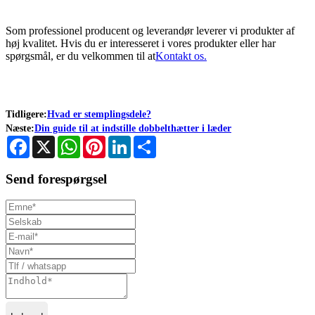
Som professionel producent og leverandør leverer vi produkter af
høj kvalitet. Hvis du er interesseret i vores produkter eller har
spørgsmål, er du velkommen til at
Kontakt os.
Tidligere:
Hvad er stemplingsdele?
Næste:
Din guide til at indstille dobbelthætter i læder
Facebook
X
WhatsApp
Pinterest
LinkedIn
Share
Send forespørgsel