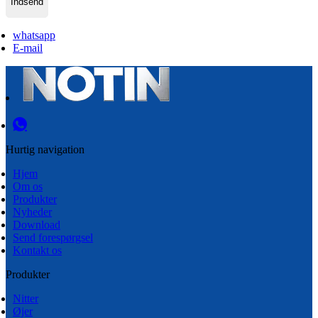
Indsend
whatsapp
E-mail
Hurtig navigation
Hjem
Om os
Produkter
Nyheder
Download
Send forespørgsel
Kontakt os
Produkter
Nitter
Øjer