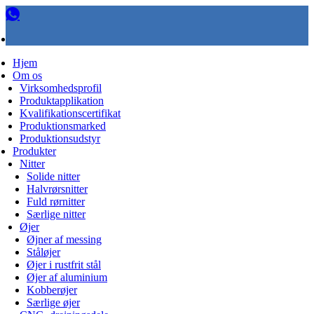
Hjem
Om os
Virksomhedsprofil
Produktapplikation
Kvalifikationscertifikat
Produktionsmarked
Produktionsudstyr
Produkter
Nitter
Solide nitter
Halvrørsnitter
Fuld rørnitter
Særlige nitter
Øjer
Øjner af messing
Ståløjer
Øjer i rustfrit stål
Øjer af aluminium
Kobberøjer
Særlige øjer