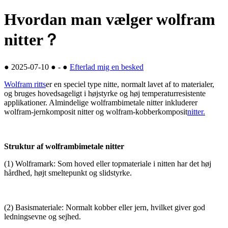
Hvordan man vælger wolfram
nitter？
●
2025-07-10
●
-
●
Efterlad mig en besked
Wolfram ritts
er en speciel type nitte, normalt lavet af to materialer,
og bruges hovedsageligt i højstyrke og høj temperaturresistente
applikationer. Almindelige wolframbimetale nitter inkluderer
wolfram-jernkomposit nitter og wolfram-kobberkomposit
nitter.
Struktur af wolframbimetale nitter
(1) Wolframark: Som hoved eller topmateriale i nitten har det høj
hårdhed, højt smeltepunkt og slidstyrke.
(2) Basismateriale: Normalt kobber eller jern, hvilket giver god
ledningsevne og sejhed.