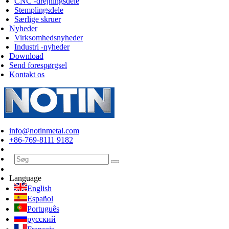
CNC -drejningsdele
Stemplingsdele
Særlige skruer
Nyheder
Virksomhedsnyheder
Industri -nyheder
Download
Send forespørgsel
Kontakt os
info@notinmetal.com
+86-769-8111 9182
Language
English
Español
Português
русский