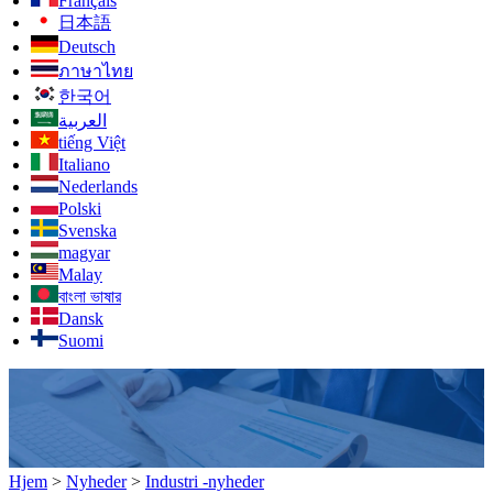
Français
日本語
Deutsch
ภาษาไทย
한국어
العربية
tiếng Việt
Italiano
Nederlands
Polski
Svenska
magyar
Malay
বাংলা ভাষার
Dansk
Suomi
Hjem
>
Nyheder
>
Industri -nyheder