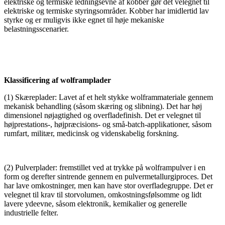
elektriske og termiske ledningsevne af kobber gør det velegnet til
elektriske og termiske styringsområder. Kobber har imidlertid lav
styrke og er muligvis ikke egnet til høje mekaniske
belastningsscenarier.
Klassificering af wolframplader
(1) Skæreplader: Lavet af et helt stykke wolframmateriale gennem
mekanisk behandling (såsom skæring og slibning). Det har høj
dimensionel nøjagtighed og overfladefinish. Det er velegnet til
højprestations-, højpræcisions- og små-batch-applikationer, såsom
rumfart, militær, medicinsk og videnskabelig forskning.
(2) Pulverplader: fremstillet ved at trykke på wolframpulver i en
form og derefter sintrende gennem en pulvermetallurgiproces. Det
har lave omkostninger, men kan have stor overfladegruppe. Det er
velegnet til krav til storvolumen, omkostningsfølsomme og lidt
lavere ydeevne, såsom elektronik, kemikalier og generelle
industrielle felter.